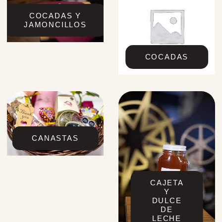
COCADAS Y
JAMONCILLOS
COCADAS
CANASTAS
CAJETA
Y
DULCE
DE
LECHE