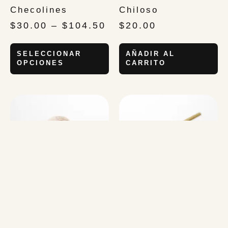
Checolines
Chiloso
$
30.00
–
$
104.50
$
20.00
SELECCIONAR
AÑADIR AL
OPCIONES
CARRITO
Ollita de
Paleta Tamarindo
Tamarindo
$
15.00