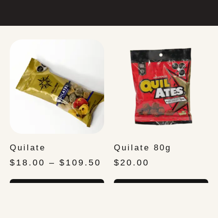
Quilate
Quilate 80g
$
18.00
–
$
109.50
$
20.00
SELECCIONAR
AÑADIR AL
OPCIONES
CARRITO