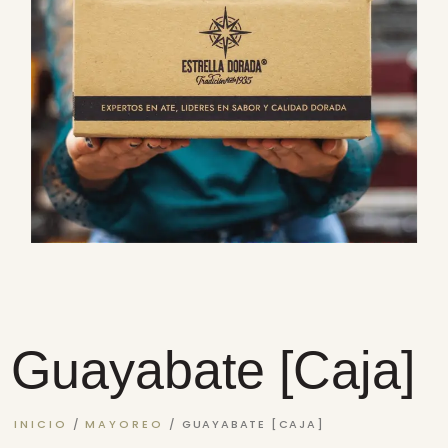
Guayabate [Caja]
INICIO
/
MAYOREO
/ GUAYABATE [CAJA]