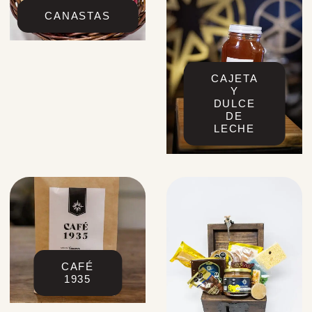
CANASTAS
CAJETA
Y
DULCE
DE
LECHE
CAFÉ
1935