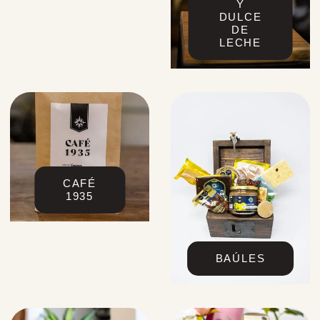
Y
DULCE
DE
LECHE
CAFÉ
1935
BAÚLES