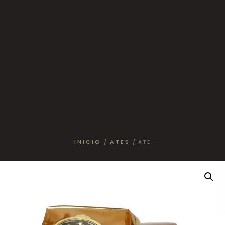
INICIO
ATES
/
/ ATE