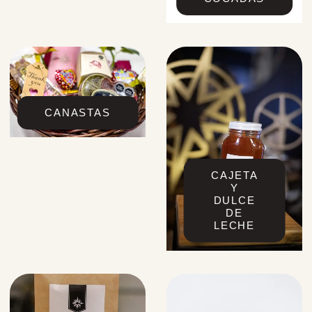
CANASTAS
CAJETA
Y
DULCE
DE
LECHE