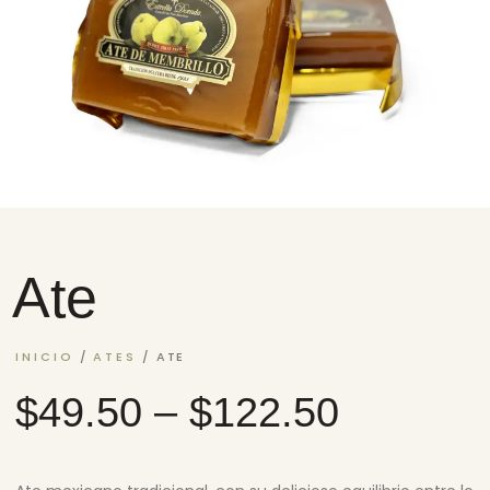
Ate
INICIO
/
ATES
/ ATE
$
49.50
–
$
122.50