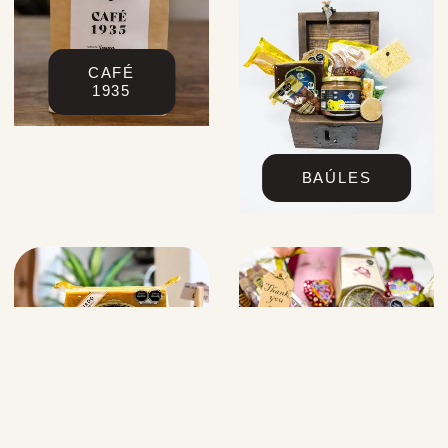
CAFÉ
1935
BAÚLES
ARREGLOS
ATES